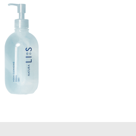
更
新
日
時
: