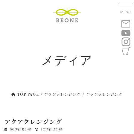
コ
ナ
ン
ビ
テ
ゲ
ン
ー
ツ
シ
へ
ョ
ス
ン
キ
に
メディア
ッ
移
プ
動
TOP PAGE
アクアクレンジング
アクアクレンジング
アクアクレンジング
最
2025年1月24日
2025年1月24日
終