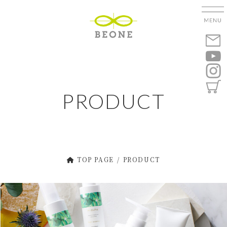
コ
ナ
ン
ビ
テ
ゲ
ン
ー
ツ
シ
へ
ョ
ス
ン
キ
に
PRODUCT
ッ
移
プ
動
TOP PAGE
PRODUCT