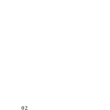
コ
ナ
ン
ビ
テ
ゲ
ン
ー
ツ
シ
へ
ョ
ス
ン
キ
に
ッ
移
プ
動
02