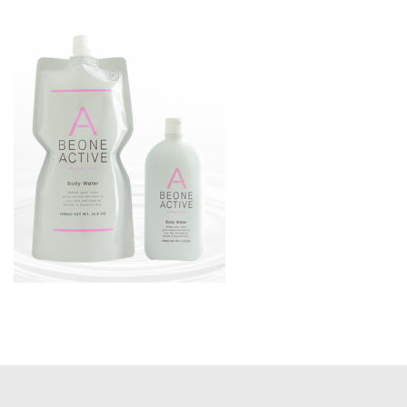
更
新
日
時
: