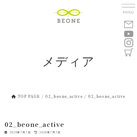
コ
ナ
ン
ビ
テ
ゲ
ン
ー
ツ
シ
へ
ョ
ス
ン
キ
に
メディア
ッ
移
プ
動
TOP PAGE
02_beone_active
02_beone_active
02_beone_active
最
2020年7月7日
2020年7月7日
終