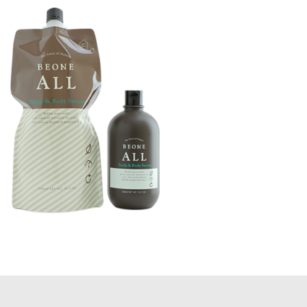
更
新
日
時
: