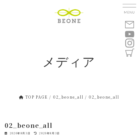
コ
ナ
ン
ビ
テ
ゲ
ン
ー
ツ
シ
へ
ョ
ス
ン
キ
に
メディア
ッ
移
プ
動
TOP PAGE
02_beone_all
02_beone_all
02_beone_all
最
2020年8月3日
2020年8月3日
終