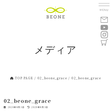
コ
ナ
ン
ビ
テ
ゲ
ン
ー
ツ
シ
へ
ョ
ス
ン
キ
に
メディア
ッ
移
プ
動
TOP PAGE
02_beone_grace
02_beone_grace
02_beone_grace
最
2020年8月3日
2020年8月3日
終