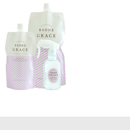
更
新
日
時
: