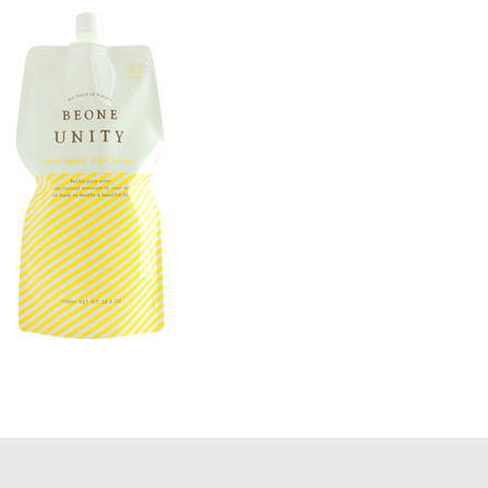
更
新
日
時
: