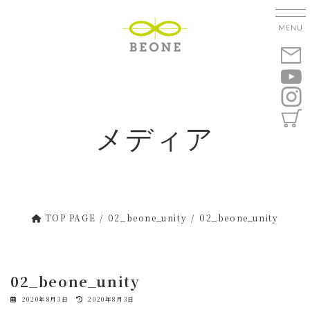
コ
ナ
ン
ビ
テ
ゲ
ン
ー
ツ
シ
へ
ョ
ス
ン
キ
に
メディア
ッ
移
プ
動
TOP PAGE
02_beone_unity
02_beone_unity
02_beone_unity
最
2020年8月3日
2020年8月3日
終