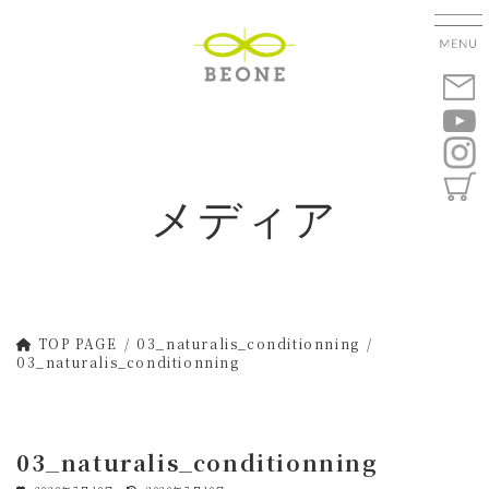
コ
ナ
ン
ビ
テ
ゲ
ン
ー
ツ
シ
へ
ョ
ス
ン
キ
に
メディア
ッ
移
プ
動
TOP PAGE
03_naturalis_conditionning
03_naturalis_conditionning
03_naturalis_conditionning