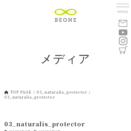
コ
ナ
ン
ビ
テ
ゲ
ン
ー
ツ
シ
へ
ョ
ス
ン
キ
に
メディア
ッ
移
プ
動
TOP PAGE
03_naturalis_protector
03_naturalis_protector
03_naturalis_protector