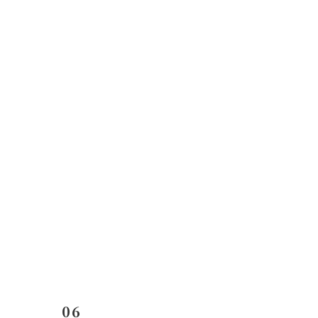
コ
ナ
ン
ビ
テ
ゲ
ン
ー
ツ
シ
へ
ョ
ス
ン
キ
に
ッ
移
プ
動
06