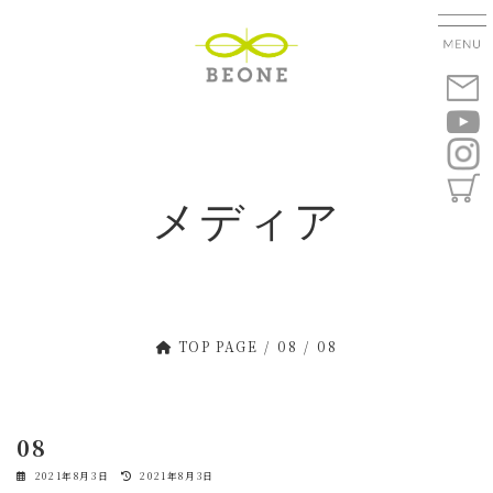
コ
ナ
ン
ビ
テ
ゲ
ン
ー
ツ
シ
へ
ョ
ス
ン
キ
に
メディア
ッ
移
プ
動
TOP PAGE
08
08
08
最
2021年8月3日
2021年8月3日
終