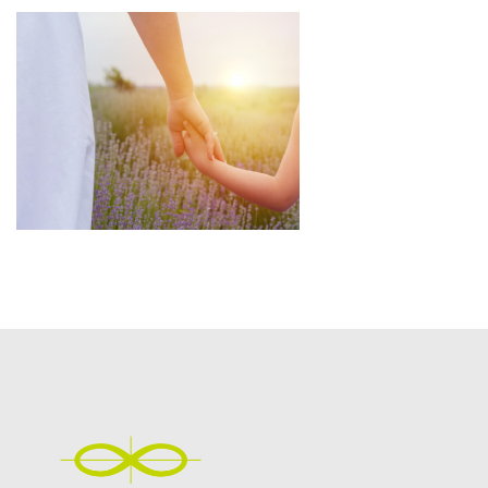
更
新
日
時
: