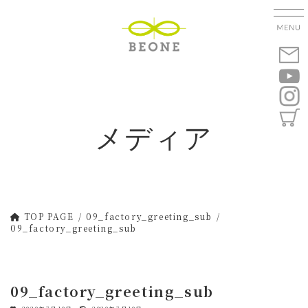
コ
ナ
ン
ビ
テ
ゲ
ン
ー
ツ
シ
へ
ョ
ス
ン
キ
に
メディア
ッ
移
プ
動
TOP PAGE
09_factory_greeting_sub
09_factory_greeting_sub
09_factory_greeting_sub