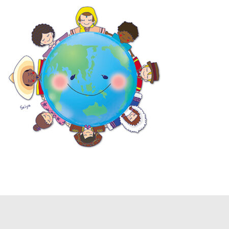
更
新
日
時
: