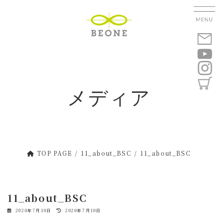
コ
ナ
ン
ビ
テ
ゲ
ン
ー
ツ
シ
へ
ョ
ス
ン
キ
に
メディア
ッ
移
プ
動
TOP PAGE
11_about_BSC
11_about_BSC
11_about_BSC
最
2020年7月10日
2020年7月10日
終