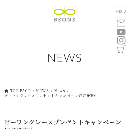
コ
ナ
ン
ビ
テ
ゲ
ン
ー
ツ
シ
へ
ョ
ス
ン
キ
に
NEWS
ッ
移
プ
動
TOP PAGE
NEWS
News
ビーワングレースプレゼントキャンペーン好評発売中
ビーワングレースプレゼントキャンペーン