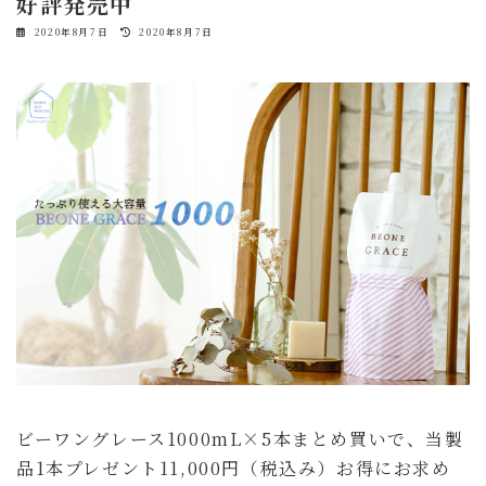
好評発売中
最
2020年8月7日
2020年8月7日
終
更
新
日
時
:
ビーワングレース1000mL×5本まとめ買いで、当製
品1本プレゼント11,000円（税込み）お得にお求め