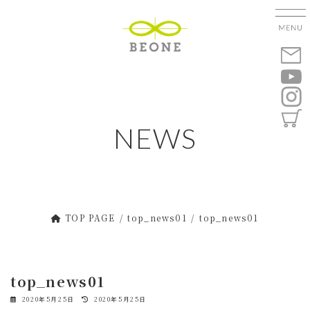
コ
ナ
ン
ビ
テ
ゲ
ン
ー
ツ
シ
へ
ョ
ス
ン
キ
に
NEWS
ッ
移
プ
動
TOP PAGE
top_news01
top_news01
top_news01
最
2020年5月25日
2020年5月25日
終