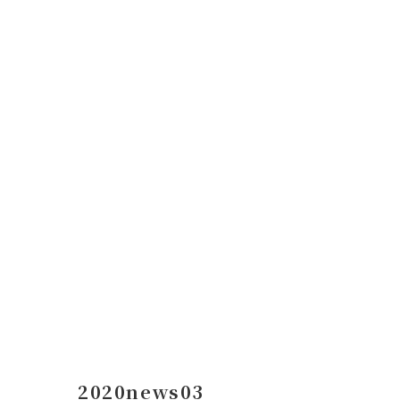
コ
ナ
ン
ビ
テ
ゲ
ン
ー
ツ
シ
へ
ョ
ス
ン
キ
に
ッ
移
プ
動
2020news03