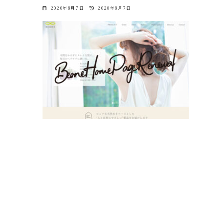
最
2020年8月7日
2020年8月7日
終
更
新
日
時
: