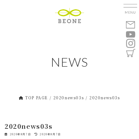
コ
ナ
ン
ビ
テ
ゲ
ン
ー
ツ
シ
へ
ョ
ス
ン
キ
に
NEWS
ッ
移
プ
動
TOP PAGE
2020news03s
2020news03s
2020news03s
最
2020年8月7日
2020年8月7日
終