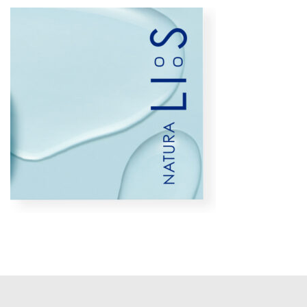
更
新
日
時
: