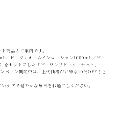
ット商品のご案内です。
ｍL／ビーワンオールインローション1000ｍL／ビー
ｍL）をセットにした『ビーワンリピーターセット』
ャンペーン期間中は、上代価格がお得な10％OFF！さ
おいケアで健やかな毎日をお過ごしください。