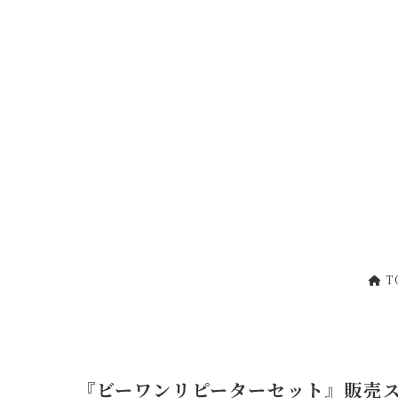
コ
ナ
ン
ビ
テ
ゲ
ン
ー
ツ
シ
へ
ョ
ス
ン
キ
に
ッ
移
プ
動
T
『ビーワンリピーターセット』販売