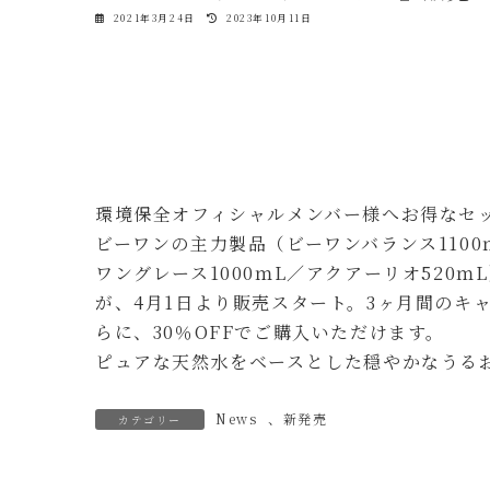
最
2021年3月24日
2023年10月11日
終
更
新
日
時
:
環境保全オフィシャルメンバー様へお得なセ
ビーワンの主力製品（ビーワンバランス1100
ワングレース1000ｍL／アクアーリオ520
が、4月1日より販売スタート。3ヶ月間のキ
らに、30％OFFでご購入いただけます。
ピュアな天然水をベースとした穏やかなうる
News
、
新発売
カテゴリー