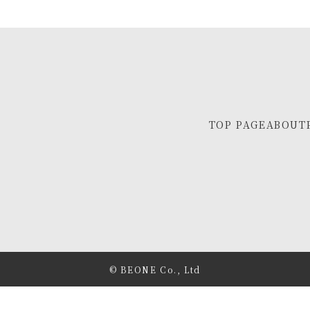
TOP PAGE
ABOUT
© BEONE Co., Ltd