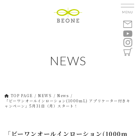
コ
ナ
ン
ビ
テ
ゲ
ン
ー
ツ
シ
へ
ョ
ス
ン
キ
に
NEWS
ッ
移
プ
動
TOP PAGE
NEWS
News
「ビーワンオールインローション(1000ｍL) アプリケーター付きキ
ャンペーン」5月31日（月）スタート！
「ビーワンオールインローション(1000ｍ