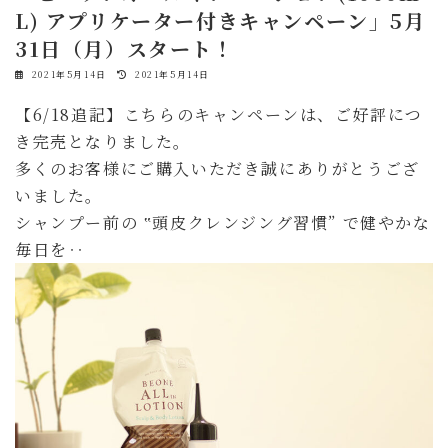
L) アプリケーター付きキャンペーン」5月
31日（月）スタート！
最
2021年5月14日
2021年5月14日
終
更
【6/18追記】こちらのキャンペーンは、ご好評につ
新
日
き完売となりました。
時
:
多くのお客様にご購入いただき誠にありがとうござ
いました。
シャンプー前の ‟頭皮クレンジング習慣” で健やかな
毎日を‥