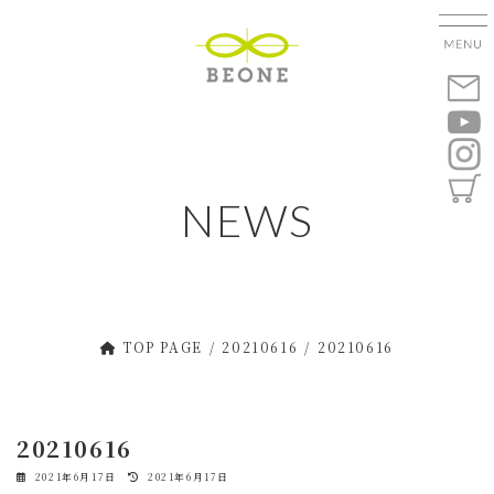
コ
ナ
ン
ビ
テ
ゲ
ン
ー
ツ
シ
へ
ョ
ス
ン
キ
に
NEWS
ッ
移
プ
動
TOP PAGE
20210616
20210616
20210616
最
2021年6月17日
2021年6月17日
終