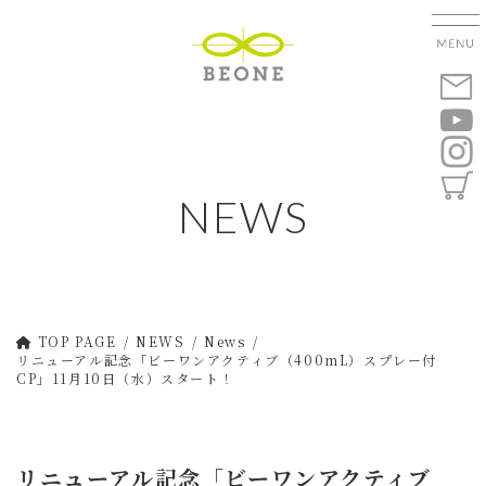
コ
ナ
ン
ビ
テ
ゲ
ン
ー
ツ
シ
へ
ョ
ス
ン
キ
に
NEWS
ッ
移
プ
動
TOP PAGE
NEWS
News
リニューアル記念「ビーワンアクティブ（400mL）スプレー付
CP」11月10日（水）スタート！
リニューアル記念「ビーワンアクティブ