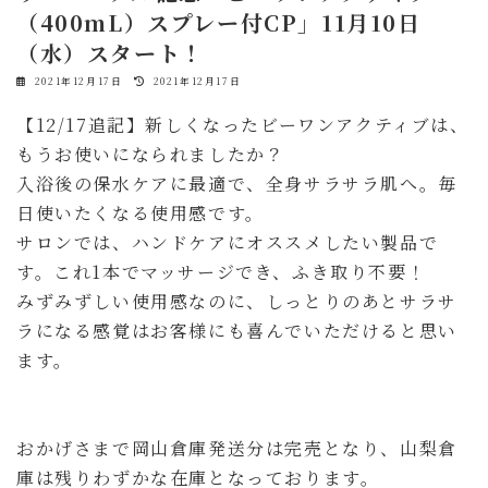
（400mL）スプレー付CP」11月10日
（水）スタート！
最
2021年12月17日
2021年12月17日
終
更
【12/17追記】新しくなったビーワンアクティブは、
新
日
もうお使いになられましたか？
時
:
入浴後の保水ケアに最適で、全身サラサラ肌へ。毎
日使いたくなる使用感です。
サロンでは、ハンドケアにオススメしたい製品で
す。これ1本でマッサージでき、ふき取り不要！
みずみずしい使用感なのに、しっとりのあとサラサ
ラになる感覚はお客様にも喜んでいただけると思い
ます。
おかげさまで岡山倉庫発送分は完売となり、山梨倉
庫は残りわずかな在庫となっております。