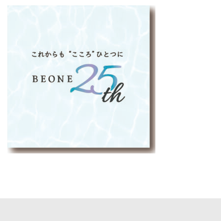
更
新
日
時
: