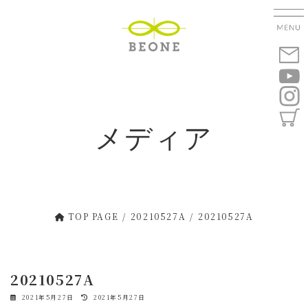
コ
ナ
ン
ビ
テ
ゲ
ン
ー
ツ
シ
へ
ョ
ス
ン
キ
に
メディア
ッ
移
プ
動
TOP PAGE
20210527A
20210527A
20210527A
最
2021年5月27日
2021年5月27日
終