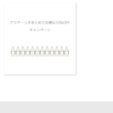
更
新
日
時
: