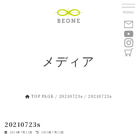
コ
ナ
ン
ビ
テ
ゲ
ン
ー
ツ
シ
へ
ョ
ス
ン
キ
に
メディア
ッ
移
プ
動
TOP PAGE
20210723s
20210723s
20210723s
最
2021年7月21日
2021年7月21日
終