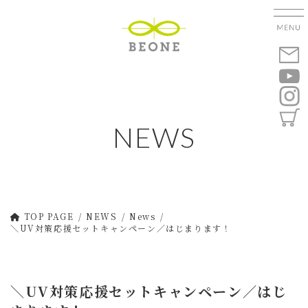
コ
ナ
ン
ビ
テ
ゲ
ン
ー
ツ
シ
へ
ョ
ス
ン
キ
に
NEWS
ッ
移
プ
動
TOP PAGE
NEWS
News
＼UV対策応援セットキャンペーン／はじまります！
＼UV対策応援セットキャンペーン／はじ