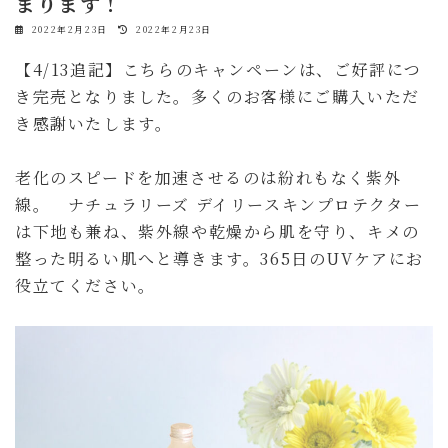
まります！
最
2022年2月23日
2022年2月23日
終
更
【4/13追記】こちらのキャンペーンは、ご好評につ
新
日
き完売となりました。多くのお客様にご購入いただ
時
:
き感謝いたします。
老化のスピードを加速させるのは紛れもなく紫外
線。 ナチュラリーズ デイリースキンプロテクター
は下地も兼ね、紫外線や乾燥から肌を守り、キメの
整った明るい肌へと導きます。365日のUVケアにお
役立てください。