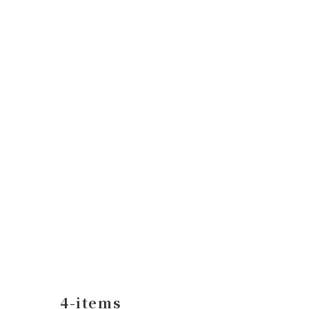
コ
ナ
ン
ビ
テ
ゲ
ン
ー
ツ
シ
へ
ョ
ス
ン
キ
に
ッ
移
プ
動
4-items