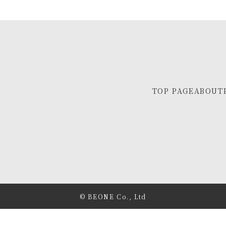
TOP PAGE
ABOUT
© BEONE Co., Ltd