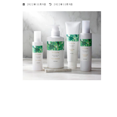
最
2022年11月9日
2022年11月9日
終
更
新
日
時
: