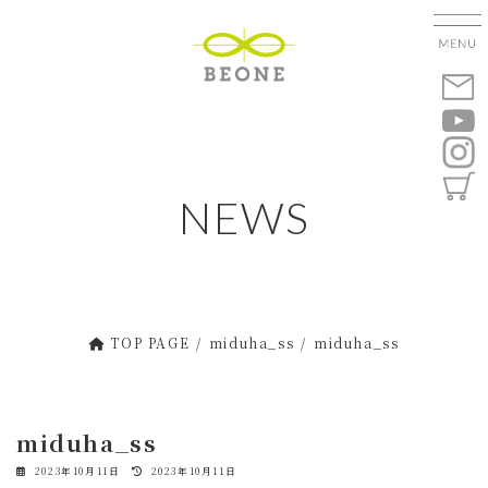
コ
ナ
ン
ビ
テ
ゲ
ン
ー
ツ
シ
へ
ョ
ス
ン
キ
に
NEWS
ッ
移
プ
動
TOP PAGE
miduha_ss
miduha_ss
miduha_ss
最
2023年10月11日
2023年10月11日
終