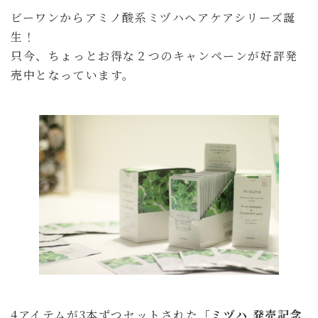
更
ビーワンからアミノ酸系ミヅハヘアケアシリーズ誕
新
日
生！
時
:
只今、ちょっとお得な２つのキャンペーンが好評発
売中となっています。
4アイテムが3本ずつセットされた
「ミヅハ 発売記念