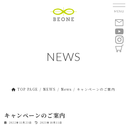
コ
ナ
ン
ビ
テ
ゲ
ン
ー
ツ
シ
へ
ョ
ス
ン
キ
に
NEWS
ッ
移
プ
動
TOP PAGE
NEWS
News
キャンペーンのご案内
キャンペーンのご案内
最
2022年11月23日
2023年10月11日
終