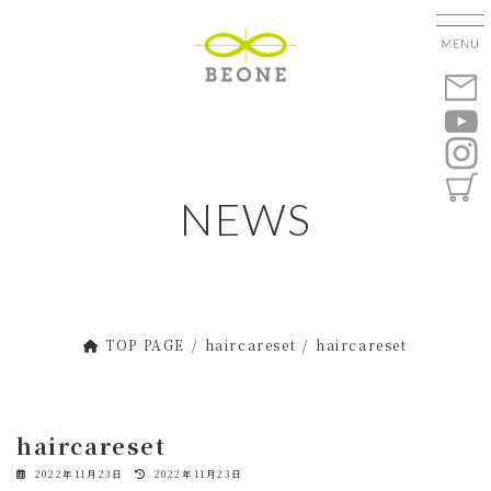
コ
ナ
ン
ビ
テ
ゲ
ン
ー
ツ
シ
へ
ョ
ス
ン
キ
に
NEWS
ッ
移
プ
動
TOP PAGE
haircareset
haircareset
haircareset
最
2022年11月23日
2022年11月23日
終