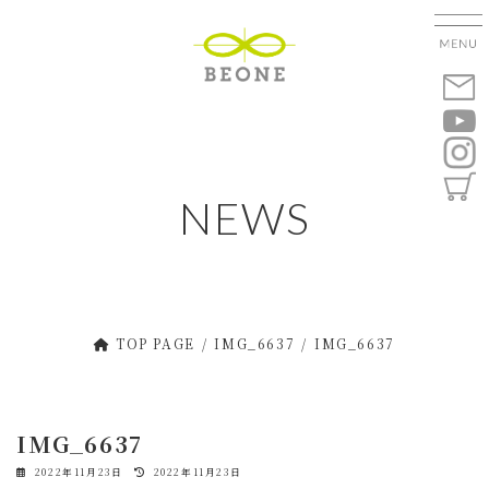
コ
ナ
ン
ビ
テ
ゲ
ン
ー
ツ
シ
へ
ョ
ス
ン
キ
に
NEWS
ッ
移
プ
動
TOP PAGE
IMG_6637
IMG_6637
IMG_6637
最
2022年11月23日
2022年11月23日
終