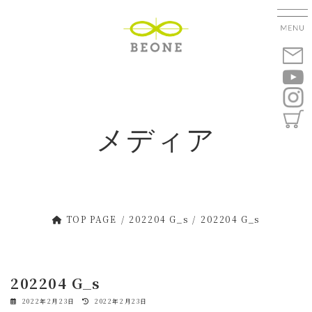
コ
ナ
ン
ビ
テ
ゲ
ン
ー
ツ
シ
へ
ョ
ス
ン
キ
に
メディア
ッ
移
プ
動
TOP PAGE
202204 G_s
202204 G_s
202204 G_s
最
2022年2月23日
2022年2月23日
終