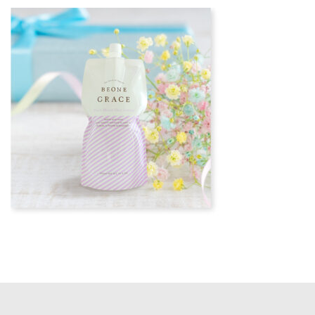
更
新
日
時
: