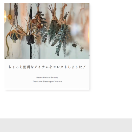
更
新
日
時
: