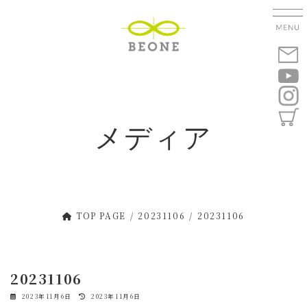
コ
ナ
ン
ビ
テ
ゲ
ン
ー
ツ
シ
へ
ョ
ス
ン
キ
に
メディア
ッ
移
プ
動
TOP PAGE
20231106
20231106
20231106
最
2023年11月6日
2023年11月6日
終