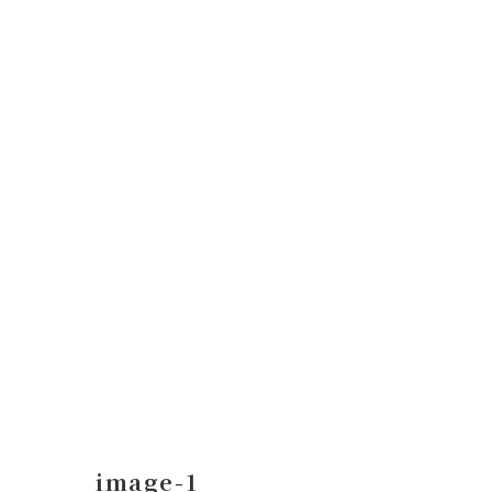
コ
ナ
ン
ビ
テ
ゲ
ン
ー
ツ
シ
へ
ョ
ス
ン
キ
に
ッ
移
プ
動
image-1