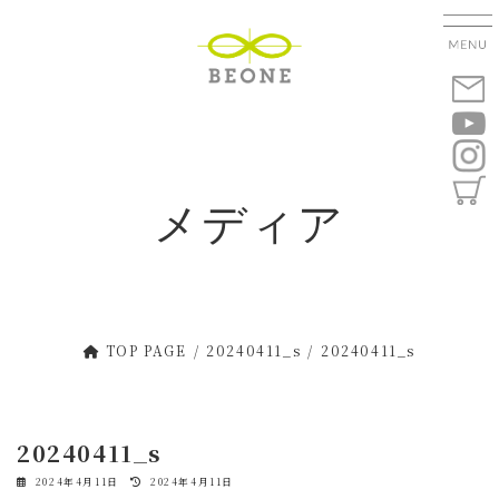
コ
ナ
ン
ビ
テ
ゲ
ン
ー
ツ
シ
へ
ョ
ス
ン
キ
に
メディア
ッ
移
プ
動
TOP PAGE
20240411_s
20240411_s
20240411_s
最
2024年4月11日
2024年4月11日
終