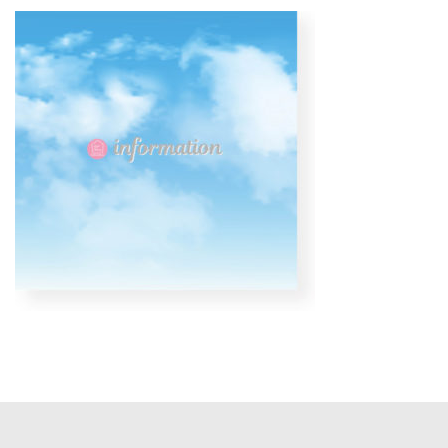
更
新
日
時
: