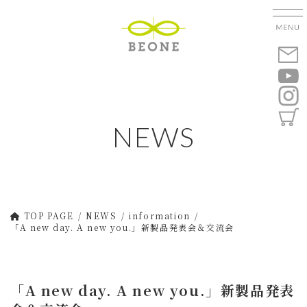
コ
ナ
ン
ビ
テ
ゲ
ン
ー
ツ
シ
へ
ョ
ス
ン
キ
に
NEWS
ッ
移
プ
動
TOP PAGE
NEWS
information
「A new day. A new you.」新製品発表会＆交流会
「A new day. A new you.」新製品発表