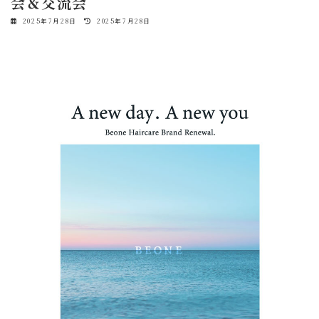
会＆交流会
最
2025年7月28日
2025年7月28日
終
更
新
日
時
: