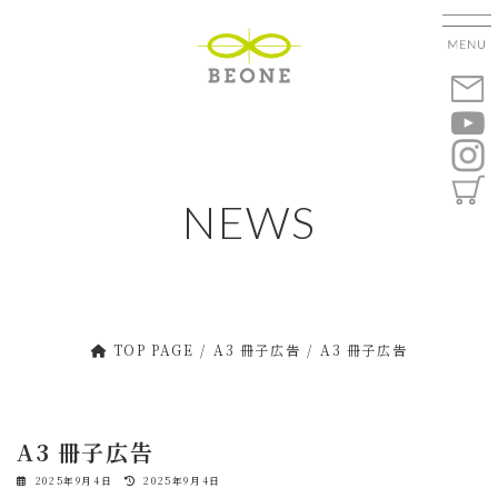
コ
ナ
ン
ビ
テ
ゲ
ン
ー
ツ
シ
へ
ョ
ス
ン
キ
に
NEWS
ッ
移
プ
動
TOP PAGE
A3 冊子広告
A3 冊子広告
A3 冊子広告
最
2025年9月4日
2025年9月4日
終