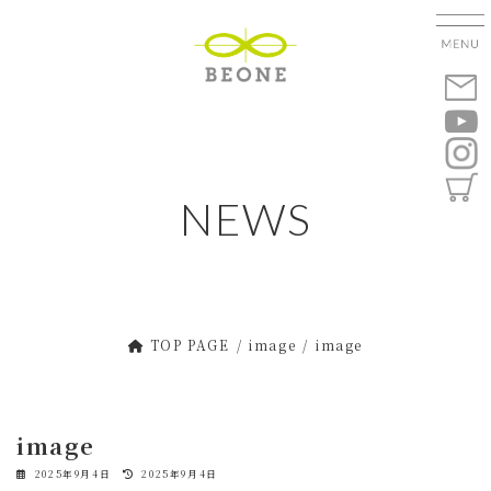
コ
ナ
ン
ビ
テ
ゲ
ン
ー
ツ
シ
へ
ョ
ス
ン
キ
に
NEWS
ッ
移
プ
動
TOP PAGE
image
image
image
最
2025年9月4日
2025年9月4日
終