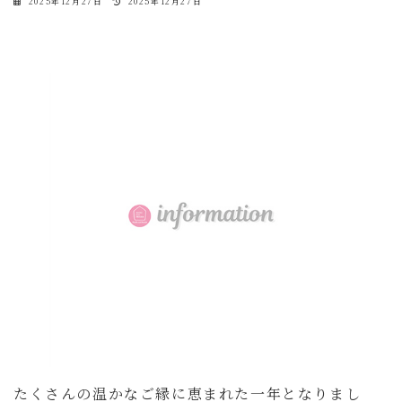
最
2025年12月27日
2025年12月27日
終
更
新
日
時
:
たくさんの温かなご縁に恵まれた一年となりまし