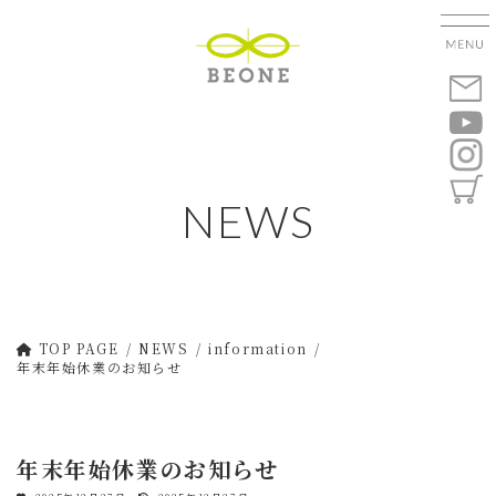
コ
ナ
ン
ビ
テ
ゲ
ン
ー
ツ
シ
へ
ョ
ス
ン
キ
に
NEWS
ッ
移
プ
動
TOP PAGE
NEWS
information
年末年始休業のお知らせ
年末年始休業のお知らせ