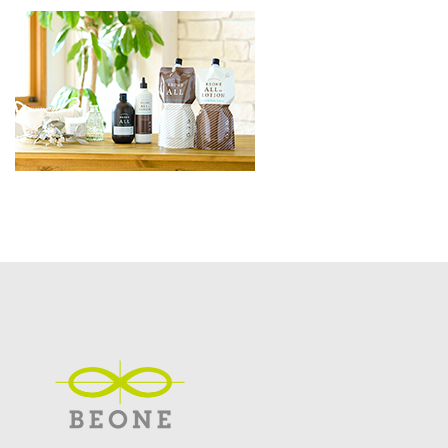
更
新
日
時
: