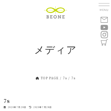
コ
ナ
ン
ビ
テ
ゲ
ン
ー
ツ
シ
へ
ョ
ス
ン
キ
に
メディア
ッ
移
プ
動
TOP PAGE
7s
7s
7s
最
2020年7月28日
2020年7月28日
終