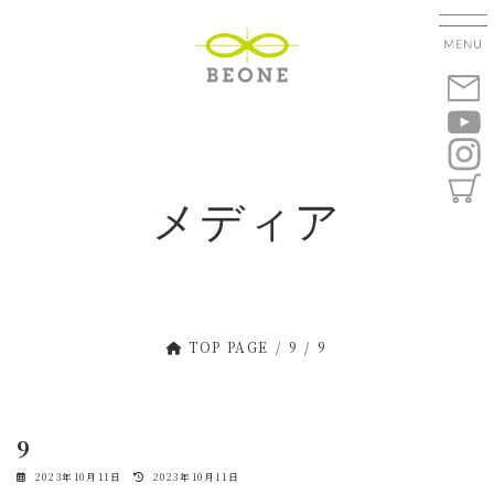
コ
ナ
ン
ビ
テ
ゲ
ン
ー
ツ
シ
へ
ョ
ス
ン
キ
に
メディア
ッ
移
プ
動
TOP PAGE
9
9
9
最
2023年10月11日
2023年10月11日
終