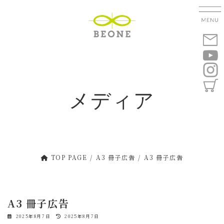
コ
ナ
ン
ビ
テ
ゲ
ン
ー
ツ
シ
へ
ョ
ス
ン
キ
に
メディア
ッ
移
プ
動
TOP PAGE
A3 冊子広告
A3 冊子広告
A3 冊子広告
最
2025年8月7日
2025年8月7日
終