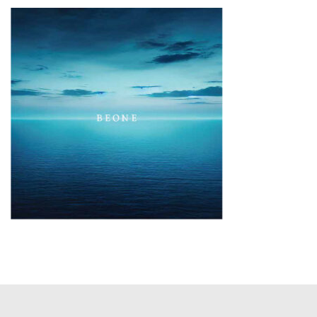
更
新
日
時
: