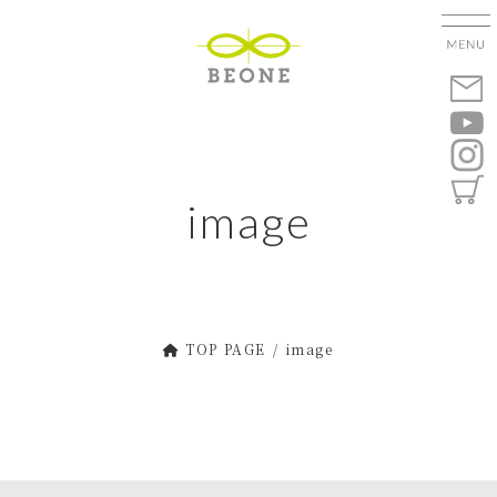
コ
ナ
ン
ビ
テ
ゲ
ン
ー
ツ
シ
へ
ョ
ス
ン
キ
に
image
ッ
移
プ
動
TOP PAGE
image