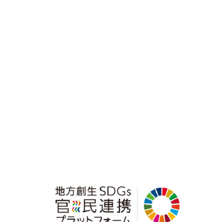
コ
ナ
ン
ビ
テ
ゲ
ン
ー
ツ
シ
へ
ョ
ス
ン
キ
に
ッ
移
プ
動