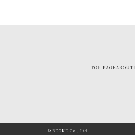
TOP PAGE
ABOUT
© BEONE Co., Ltd