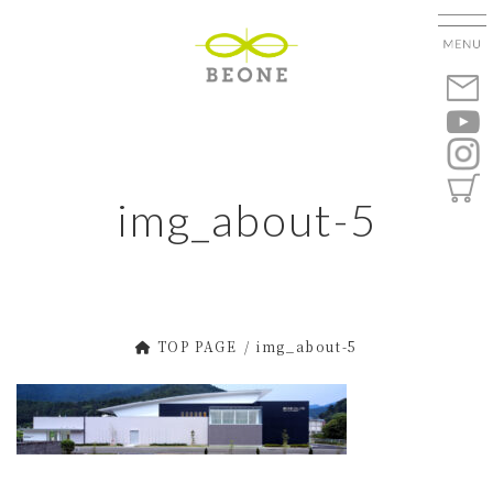
コ
ナ
ン
ビ
テ
ゲ
ン
ー
ツ
シ
へ
ョ
ス
ン
キ
に
img_about-5
ッ
移
プ
動
TOP PAGE
img_about-5