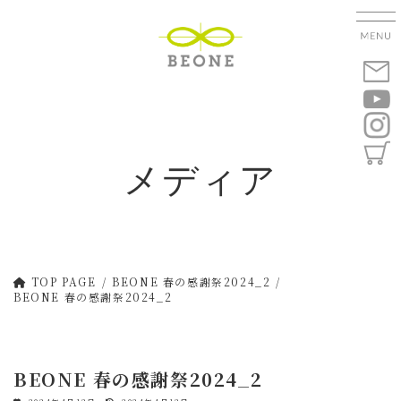
コ
ナ
ン
ビ
テ
ゲ
ン
ー
ツ
シ
へ
ョ
ス
ン
キ
に
メディア
ッ
移
プ
動
TOP PAGE
BEONE 春の感謝祭2024_2
BEONE 春の感謝祭2024_2
BEONE 春の感謝祭2024_2