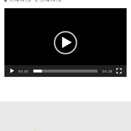
最
2024年4月12日
2024年4月12日
終
更
動
新
日
画
時
:
プ
レ
ー
ヤ
ー
00:00
00:28