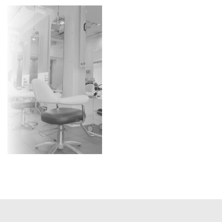
更
新
日
時
: