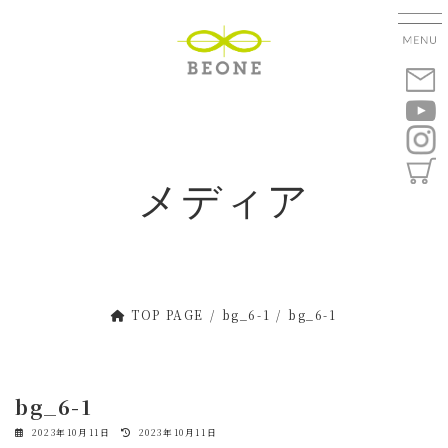
コ
ナ
ン
ビ
テ
ゲ
ン
ー
ツ
シ
へ
ョ
ス
ン
キ
に
メディア
ッ
移
プ
動
TOP PAGE
bg_6-1
bg_6-1
bg_6-1
最
2023年10月11日
2023年10月11日
終