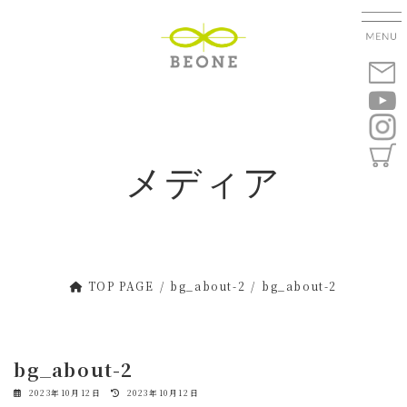
コ
ナ
ン
ビ
テ
ゲ
ン
ー
ツ
シ
へ
ョ
ス
ン
キ
に
メディア
ッ
移
プ
動
TOP PAGE
bg_about-2
bg_about-2
bg_about-2
最
2023年10月12日
2023年10月12日
終