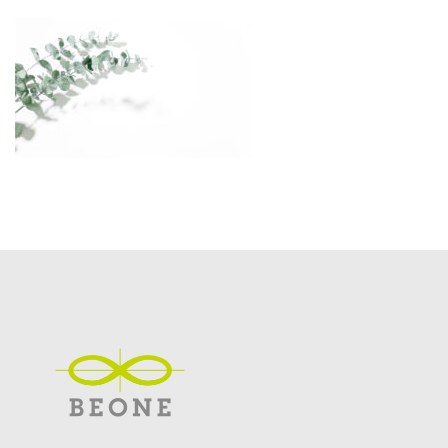
更
新
日
時
: