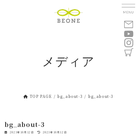
コ
ナ
ン
ビ
テ
ゲ
ン
ー
ツ
シ
へ
ョ
ス
ン
キ
に
メディア
ッ
移
プ
動
TOP PAGE
bg_about-3
bg_about-3
bg_about-3
最
2023年10月12日
2023年10月12日
終