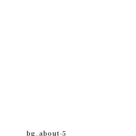
コ
ナ
ン
ビ
テ
ゲ
ン
ー
ツ
シ
へ
ョ
ス
ン
キ
に
ッ
移
プ
動
bg_about-5