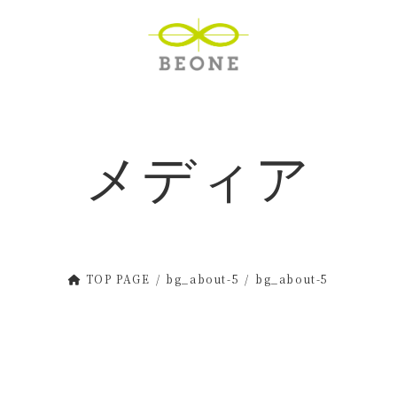
メディア
TOP PAGE
bg_about-5
bg_about-5