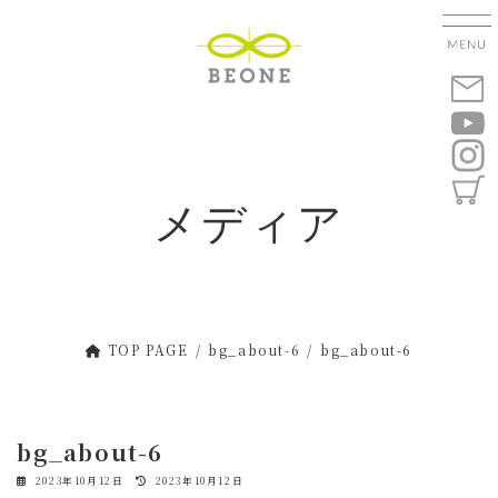
コ
ナ
ン
ビ
テ
ゲ
ン
ー
ツ
シ
へ
ョ
ス
ン
キ
に
メディア
ッ
移
プ
動
TOP PAGE
bg_about-6
bg_about-6
bg_about-6
最
2023年10月12日
2023年10月12日
終