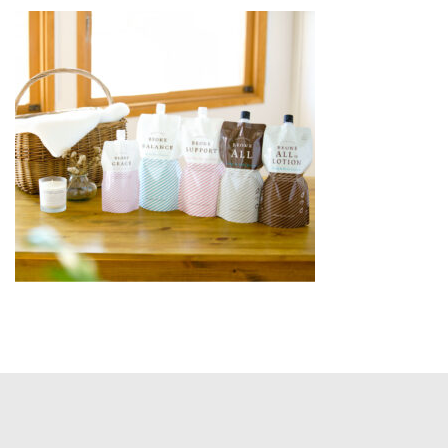
更
新
日
時
: